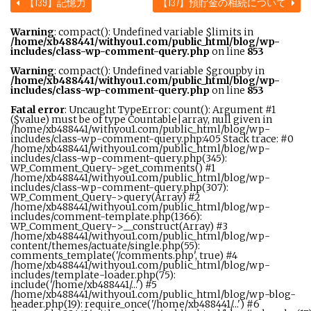
【139】記憶力
【137】預貯金の相続について
Warning
: compact(): Undefined variable $limits in
/home/xb488441/withyou1.com/public_html/blog/wp-
includes/class-wp-comment-query.php
on line
853
Warning
: compact(): Undefined variable $groupby in
/home/xb488441/withyou1.com/public_html/blog/wp-
includes/class-wp-comment-query.php
on line
853
Fatal error
: Uncaught TypeError: count(): Argument #1
($value) must be of type Countable|array, null given in
/home/xb488441/withyou1.com/public_html/blog/wp-
includes/class-wp-comment-query.php:405 Stack trace: #0
/home/xb488441/withyou1.com/public_html/blog/wp-
includes/class-wp-comment-query.php(345):
WP_Comment_Query->get_comments() #1
/home/xb488441/withyou1.com/public_html/blog/wp-
includes/class-wp-comment-query.php(307):
WP_Comment_Query->query(Array) #2
/home/xb488441/withyou1.com/public_html/blog/wp-
includes/comment-template.php(1366):
WP_Comment_Query->__construct(Array) #3
/home/xb488441/withyou1.com/public_html/blog/wp-
content/themes/actuate/single.php(55):
comments_template('/comments.php', true) #4
/home/xb488441/withyou1.com/public_html/blog/wp-
includes/template-loader.php(75):
include('/home/xb488441/...') #5
/home/xb488441/withyou1.com/public_html/blog/wp-blog-
header.php(19): require_once('/home/xb488441/...') #6