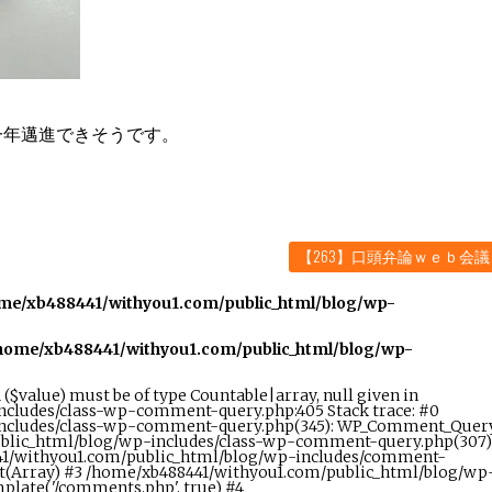
一年邁進できそうです。
【263】口頭弁論ｗｅｂ会
me/xb488441/withyou1.com/public_html/blog/wp-
home/xb488441/withyou1.com/public_html/blog/wp-
($value) must be of type Countable|array, null given in
cludes/class-wp-comment-query.php:405 Stack trace: #0
includes/class-wp-comment-query.php(345): WP_Comment_Quer
blic_html/blog/wp-includes/class-wp-comment-query.php(307)
1/withyou1.com/public_html/blog/wp-includes/comment-
(Array) #3 /home/xb488441/withyou1.com/public_html/blog/wp
plate('/comments.php', true) #4