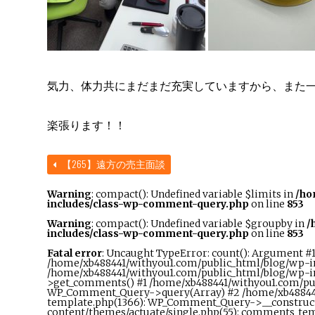
気力、体力共にまだまだ充実していますから、また
楽張ります！！
【265】遠方の売主面談
Warning
: compact(): Undefined variable $limits in
/ho
includes/class-wp-comment-query.php
on line
853
Warning
: compact(): Undefined variable $groupby in
/
includes/class-wp-comment-query.php
on line
853
Fatal error
: Uncaught TypeError: count(): Argument #1 
/home/xb488441/withyou1.com/public_html/blog/wp-in
/home/xb488441/withyou1.com/public_html/blog/wp-
>get_comments() #1 /home/xb488441/withyou1.com/pu
WP_Comment_Query->query(Array) #2 /home/xb48844
template.php(1366): WP_Comment_Query->__construct
content/themes/actuate/single.php(55): comments_tem