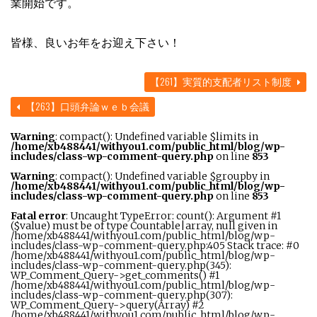
業開始です。
皆様、良いお年をお迎え下さい！
【261】実質的支配者リスト制度
【263】口頭弁論ｗｅｂ会議
Warning
: compact(): Undefined variable $limits in
/home/xb488441/withyou1.com/public_html/blog/wp-
includes/class-wp-comment-query.php
on line
853
Warning
: compact(): Undefined variable $groupby in
/home/xb488441/withyou1.com/public_html/blog/wp-
includes/class-wp-comment-query.php
on line
853
Fatal error
: Uncaught TypeError: count(): Argument #1
($value) must be of type Countable|array, null given in
/home/xb488441/withyou1.com/public_html/blog/wp-
includes/class-wp-comment-query.php:405 Stack trace: #0
/home/xb488441/withyou1.com/public_html/blog/wp-
includes/class-wp-comment-query.php(345):
WP_Comment_Query->get_comments() #1
/home/xb488441/withyou1.com/public_html/blog/wp-
includes/class-wp-comment-query.php(307):
WP_Comment_Query->query(Array) #2
/home/xb488441/withyou1.com/public_html/blog/wp-