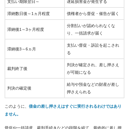
支払い期限翌日～
遅延損害金が発生する
滞納数日後～1ヵ月程度
債権者から督促・催告が届く
分割払いが認められなくな
滞納後1～3ヶ月程度
り、一括請求が届く
支払い督促・訴訟を起こされ
滞納後3～6ヵ月
る
判決が確定され、差し押さえ
裁判終了後
が可能になる
給与や預金などの財産が差し
判決の確定後
押さえられる
このように、
借金の差し押さえはすぐに実行されるわけではあり
ません。
督促や一括請求、裁判手続きなどの段階を経て、最終的に差し押