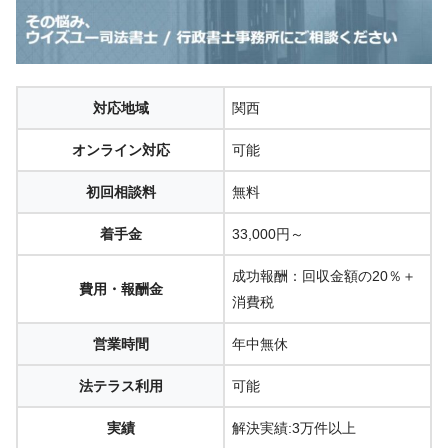
対応地域
関西
オンライン対応
可能
初回相談料
無料
着手金
33,000円～
成功報酬：回収金額の20％＋
費用・報酬金
消費税
営業時間
年中無休
法テラス利用
可能
実績
解決実績:3万件以上