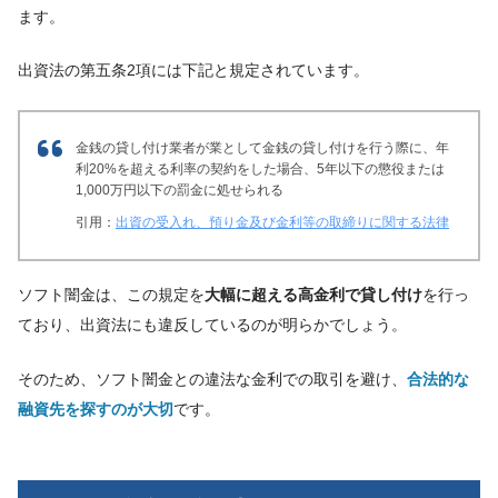
ます。
出資法の第五条2項には下記と規定されています。
金銭の貸し付け業者が業として金銭の貸し付けを行う際に、年
利20%を超える利率の契約をした場合、5年以下の懲役または
1,000万円以下の罰金に処せられる
引用：
出資の受入れ、預り金及び金利等の取締りに関する法律
ソフト闇金は、この規定を
大幅に超える高金利で貸し付け
を行っ
ており、出資法にも違反しているのが明らかでしょう。
そのため、ソフト闇金との違法な金利での取引を避け、
合法的な
融資先を探すのが大切
です。